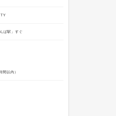
TY
んば駅」すぐ
時間以内）