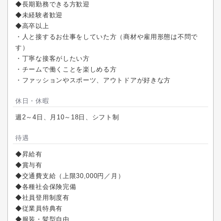
◆長期勤務できる方歓迎
◆未経験者歓迎
◆高卒以上
・人と接するお仕事をしていた方（商材や雇用形態は不問で
す）
・丁寧な接客がしたい方
・チームで働くことを楽しめる方
・ファッションやスポーツ、アウトドアが好きな方
休日・休暇
週2～4日、月10～18日、シフト制
待遇
◆昇給有
◆賞与有
◆交通費支給（上限30,000円／月）
◆各種社会保険完備
◆社員登用制度有
◆従業員特典有
◆服装・髪型自由